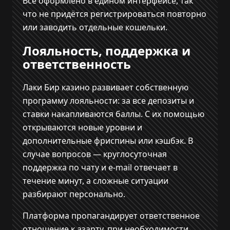
Всё оформлено в едином интерфейсе, так
что не придётся регистрироваться повторно
или заводить отдельные кошельки.
Лояльность, поддержка и
ответственность
Лаки Бир казино развивает собственную
программу лояльности: за все депозиты и
ставки накапливаются баллы. С их помощью
открываются новые уровни и
дополнительные фриспины или кэшбэк. В
случае вопросов — круглосуточная
поддержка по чату и e-mail отвечает в
течение минут, а сложные ситуации
разбирают персонально.
Платформа пропагандирует ответственное
отношение к азарту, при необходимости