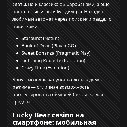
слоты, но и классика с 3 барабанами, а ещё
настольные игры и live-дилеры. Находишь
любимый автомат через поиск или раздел с
новинками.
Starburst (NetEnt)
Book of Dead (Play'n GO)
Sweet Bonanza (Pragmatic Play)
Lightning Roulette (Evolution)
Crazy Time (Evolution)
Бонус: можешь запускать слоты в демо-
режиме — отличная возможность
протестировать геймплей без риска для
средств.
Lucky Bear casino на
смартфоне: мобильная