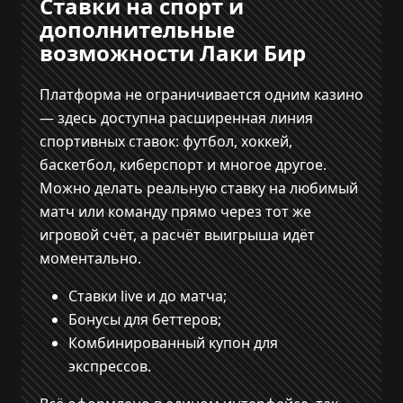
Ставки на спорт и
дополнительные
возможности Лаки Бир
Платформа не ограничивается одним казино
— здесь доступна расширенная линия
спортивных ставок: футбол, хоккей,
баскетбол, киберспорт и многое другое.
Можно делать реальную ставку на любимый
матч или команду прямо через тот же
игровой счёт, а расчёт выигрыша идёт
моментально.
Ставки live и до матча;
Бонусы для беттеров;
Комбинированный купон для
экспрессов.