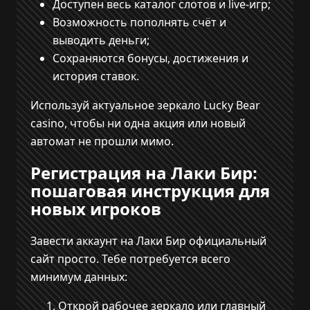
Доступен весь каталог слотов и live-игр;
Возможность пополнять счёт и
выводить деньги;
Сохраняются бонусы, достижения и
история ставок.
Используй актуальное зеркало Lucky Bear
casino, чтобы ни одна акция или новый
автомат не прошли мимо.
Регистрация на Лаки Бир:
пошаговая инструкция для
новых игроков
Завести аккаунт на Лаки Бир официальный
сайт просто. Тебе потребуется всего
минимум данных:
Открой рабочее зеркало или главный