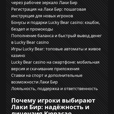
через рабочее зеркало Лаки Бир
Регистрация на Лаки Бир: пошаговая
инструкция для новых игроков
Бонусы и подарки Lucky Bear casino: кэшбэк,
бездеп и промокоды
Пополнение баланса и быстрый вывод денег
в Lucky Bear casino
Игры Lucky Bear: топовые автоматы и живое
казино
Lucky Bear casino на смартфоне: мобильная
версия и скачивание приложения
Ставки на спорт и дополнительные
возможности Лаки Бир
Лояльность, поддержка и ответственность
Почему игроки выбирают
Лаки Бир: надёжность и
лицензия Кюрасао