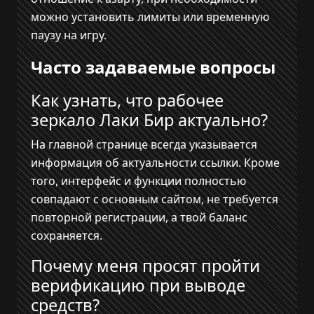
можно установить лимиты или временную
паузу на игру.
Часто задаваемые вопросы
Как узнать, что рабочее
зеркало Лаки Бир актуально?
На главной странице всегда указывается
информация об актуальности ссылки. Кроме
того, интерфейс и функции полностью
совпадают с основным сайтом, не требуется
повторной регистрации, а твой баланс
сохраняется.
Почему меня просят пройти
верификацию при выводе
средств?