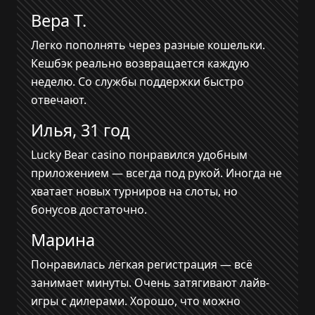
Вера Т.
Легко пополнять через разные кошельки.
Кешбэк реально возвращается каждую
неделю. Со службы поддержки быстро
отвечают.
Илья, 31 год
Lucky Bear casino понравился удобным
приложением — всегда под рукой. Иногда не
хватает новых турниров на слоты, но
бонусов достаточно.
Марина
Понравилась лёгкая регистрация — всё
занимает минуты. Очень затягивают лайв-
игры с дилерами. Хорошо, что можно