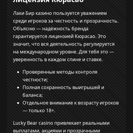
Лаки Бир казино пользуется уважением
среди игроков за честность и прозрачность.
Объясню — надёжность бренда
гарантируется лицензией Кюрасао. Это
значит, что вся деятельность регулируется
на международном уровне. Для тебя это —
уверенность в каждом спине и ставке.
Проверенные методы контроля
честности;
Полная сохранность выигрышей и
баланса;
Отдельное внимание к возрасту игроков
— только 18+.
Lucky Bear casino привлекает реальными
выплатами, акциями и прозрачными