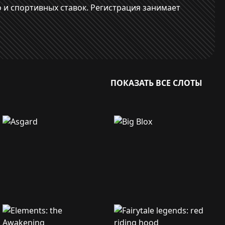
о и спортивных ставок. Регистрация занимает
ПОКАЗАТЬ ВСЕ СЛОТЫ