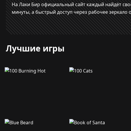
На Лаки Бир официальный сайт каждый найдёт свой 
минуты, а быстрый доступ через рабочее зеркало
Лучшие игры