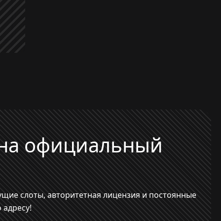
д на официальный
дущие слоты, авторитетная лицензия и постоянные
 адресу!